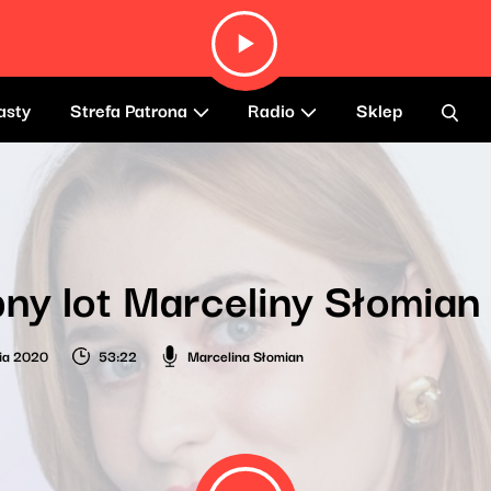
asty
Strefa Patrona
Radio
Sklep
ny lot Marceliny Słomian 
ia 2020
53:22
Marcelina Słomian