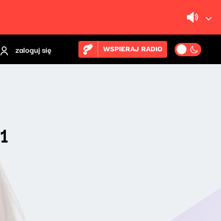
zaloguj się
WSPIERAJ RADIO
1