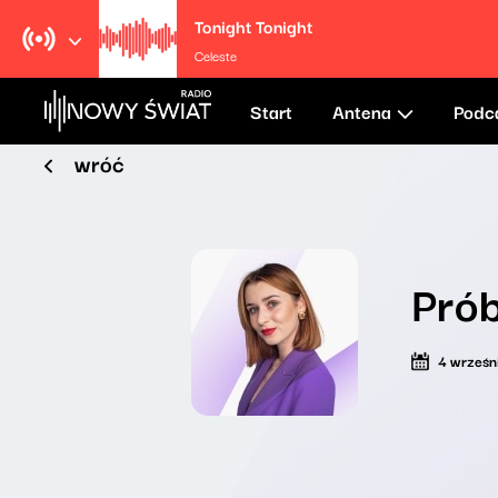
Tonight Tonight
Celeste
Start
Antena
Podc
wróć
Prób
4 wrześn