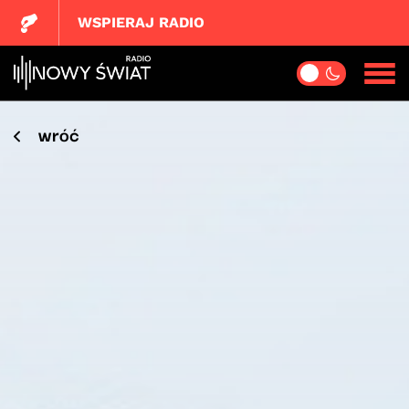
WSPIERAJ RADIO
wróć