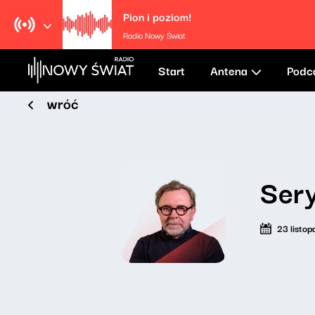
Pion i poziom!
Radio Nowy Świat
Start
Antena
Podc
wróć
Ser
23 listo