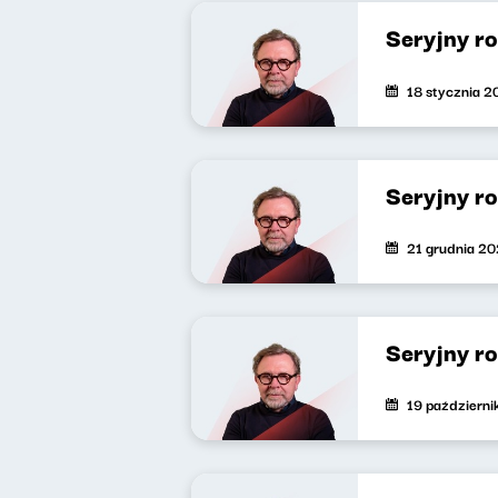
Seryjny r
18 stycznia 
Seryjny r
21 grudnia 2
Seryjny r
19 październ