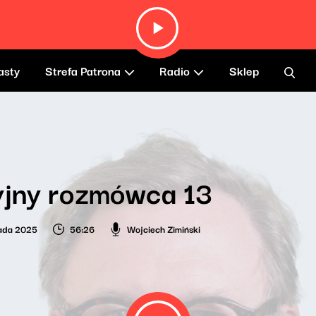
asty
Strefa Patrona
Radio
Sklep
yjny rozmówca 13
pada 2025
56:26
Wojciech Zimiński