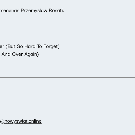
 mecenas Przemysław Rosati.
er (But So Hard To Forget)
r And Over Again)
i@nowyswiat.online