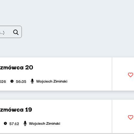
ozmówca 20
Wojciech Zimiński
026
56:35
ozmówca 19
Wojciech Zimiński
57:12