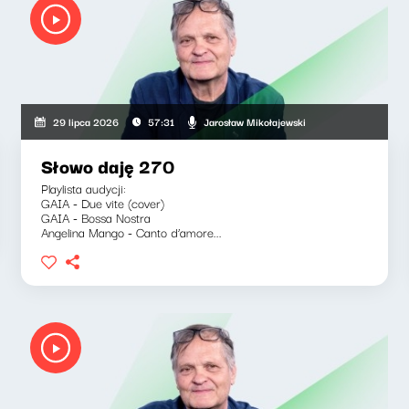
Jarosław Mikołajewski
29 lipca 2026
57:31
Słowo daję 270
Playlista audycji:
GAIA - Due vite (cover)
GAIA - Bossa Nostra
Angelina Mango - Canto d’amore...