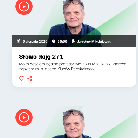
Jarosław Mikołajewski
5 sierpnia 2026
56:59
Słowo daję 271
Moim gościem będzie profesor MARCIN MATCZAK, którego
zapytam m.in. o ideę Klubów Radykalnego...