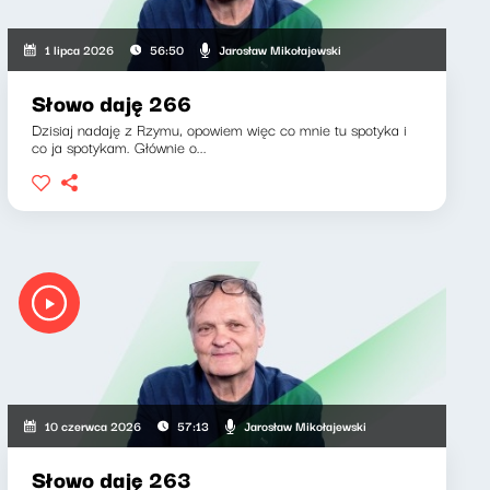
Jarosław Mikołajewski
1 lipca 2026
56:50
Słowo daję 266
Dzisiaj nadaję z Rzymu, opowiem więc co mnie tu spotyka i
co ja spotykam. Głównie o...
Jarosław Mikołajewski
10 czerwca 2026
57:13
Słowo daję 263