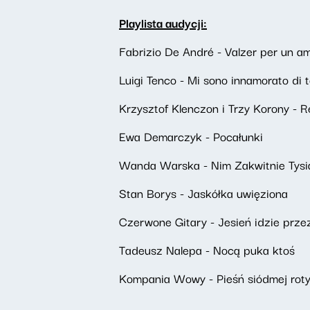
Playlista audycji:
Fabrizio De André - Valzer per un a
Luigi Tenco - Mi sono innamorato di 
Krzysztof Klenczon i Trzy Korony - 
Ewa Demarczyk - Pocałunki
Wanda Warska - Nim Zakwitnie Tysi
Stan Borys - Jaskółka uwięziona
Czerwone Gitary - Jesień idzie prze
Tadeusz Nalepa - Nocą puka ktoś
Kompania Wowy - Pieśń siódmej roty