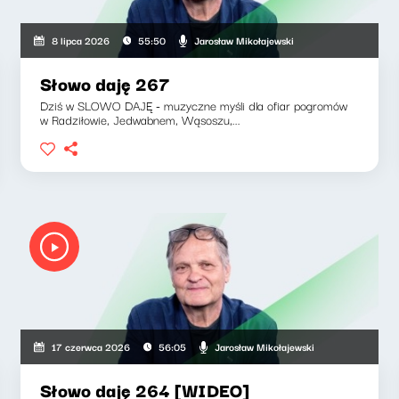
Jarosław Mikołajewski
8 lipca 2026
55:50
Słowo daję 267
Dziś w SLOWO DAJĘ - muzyczne myśli dla ofiar pogromów
w Radziłowie, Jedwabnem, Wąsoszu,...
Jarosław Mikołajewski
17 czerwca 2026
56:05
Słowo daję 264 [WIDEO]