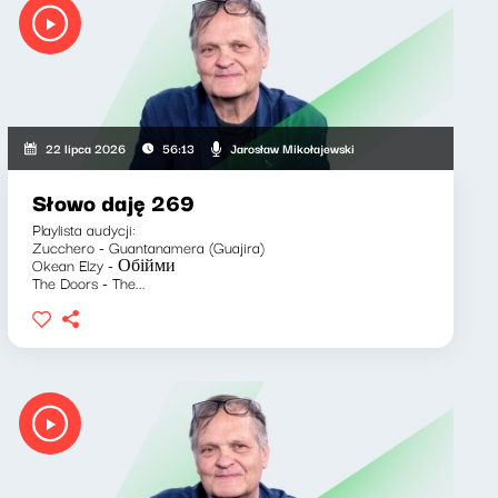
Jarosław Mikołajewski
22 lipca 2026
56:13
Słowo daję 269
Playlista audycji:
Zucchero - Guantanamera (Guajira)
Okean Elzy - Обійми
The Doors - The...