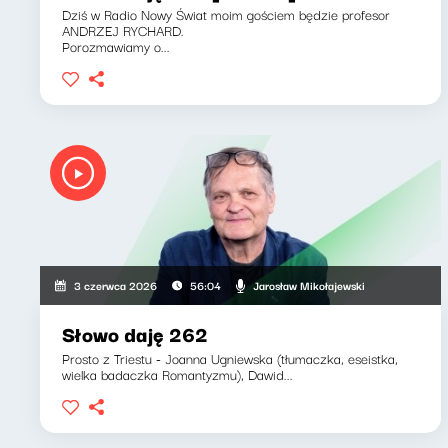
Dziś w Radio Nowy Świat moim gościem będzie profesor
ANDRZEJ RYCHARD.
Porozmawiamy o...
Jarosław Mikołajewski
3 czerwca 2026
56:04
Słowo daję 262
Prosto z Triestu - Joanna Ugniewska (tłumaczka, eseistka,
wielka badaczka Romantyzmu), Dawid...