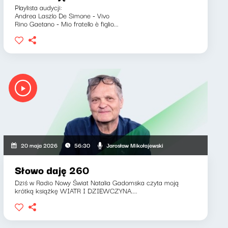
Playlista audycji:
Andrea Laszlo De Simone - Vivo
Rino Gaetano - Mio fratello è figlio...
Jarosław Mikołajewski
20 maja 2026
56:30
Słowo daję 260
Dziś w Radio Nowy Świat Natalia Gadomska czyta moją
krótką książkę WIATR I DZIEWCZYNA....