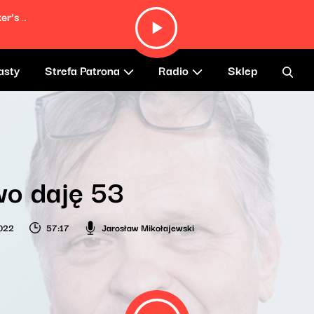
La Fille Aux Cheveux Roux (Weed Smoker’s Dream)
asty
Strefa Patrona
Radio
Sklep
wo daję 53
022
57:17
Jarosław Mikołajewski