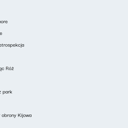
more
te
Retrospekcja
ąc Róż
z park
 obrony Kijowa