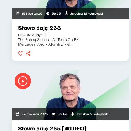
Jarosław Mikołajewski
15 lipca 2026
56:35
Słowo daję 268
Playlista audycji:
The Rolling Stones - As Tears Go By
Mercedes Sosa - Alfonsina y el...
Jarosław Mikołajewski
24 czerwca 2026
56:49
Słowo daję 265 [WIDEO]