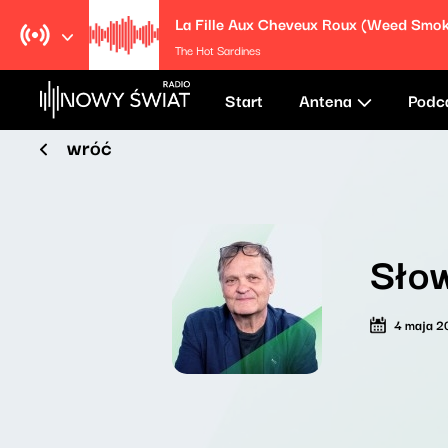
The Hot Sardines
Start
Antena
Podc
wróć
Sło
4 maja 2