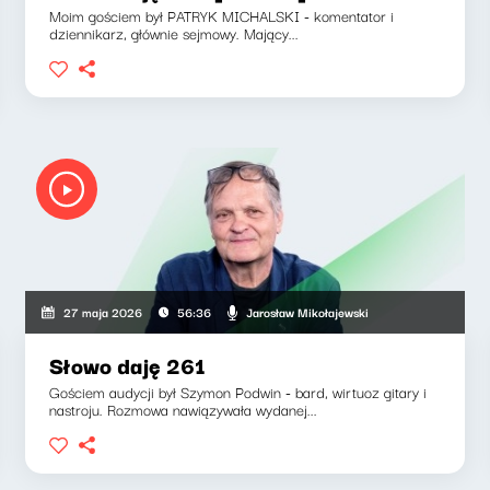
Moim gościem był PATRYK MICHALSKI - komentator i
dziennikarz, głównie sejmowy. Mający...
Jarosław Mikołajewski
27 maja 2026
56:36
Słowo daję 261
Gościem audycji był Szymon Podwin - bard, wirtuoz gitary i
nastroju. Rozmowa nawiązywała wydanej...