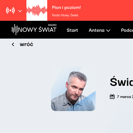
Pion i poziom!
Radio Nowy Świat
Start
Antena
Podc
wróć
Świa
7 marca