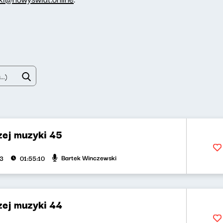
zej muzyki 45
Bartek Winczewski
23
01:55:10
zej muzyki 44