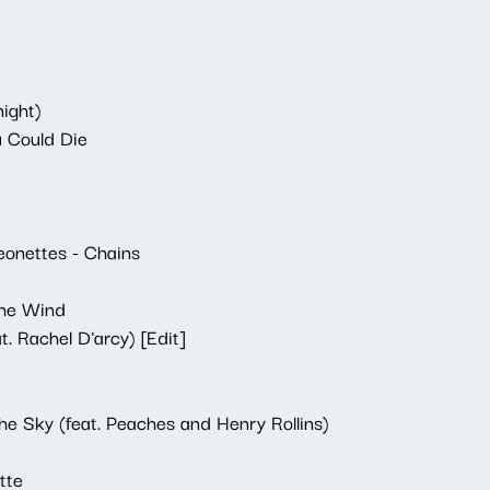
ight)
u Could Die
onettes - Chains
 the Wind
t. Rachel D'arcy) [Edit]
the Sky (feat. Peaches and Henry Rollins)
tte