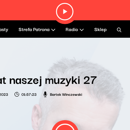
asty
Strefa Patrona
Radio
Sklep
t naszej muzyki 27
 2023
01:57:23
Bartek Winczewski