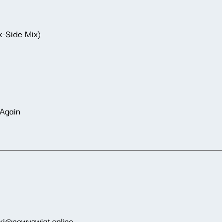
k-Side Mix)
 Again
ki@nowyswiat.online
.