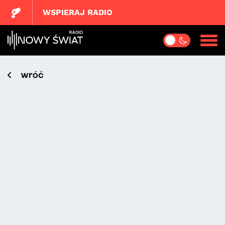
WSPIERAJ RADIO
wróć