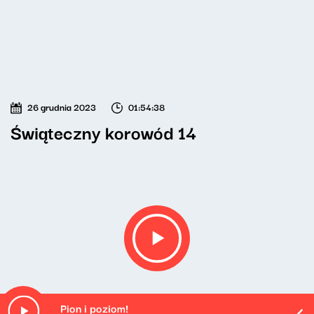
26 grudnia 2023
01:54:38
Świąteczny korowód 14
Pion i poziom!