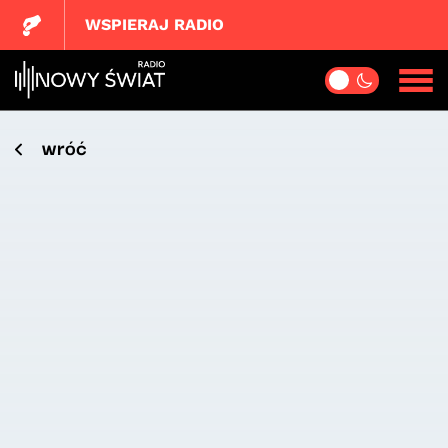
WSPIERAJ RADIO
wróć