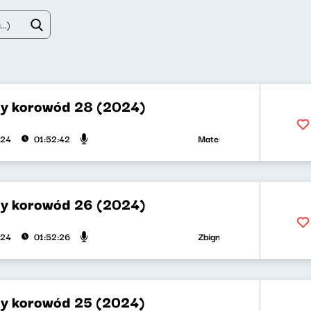
y korowód 28 (2024)
Mateusz Andruszkiewicz, Marci
024
01:52:42
y korowód 26 (2024)
Zbigniew Zamachowski, Wojciec
024
01:52:26
y korowód 25 (2024)