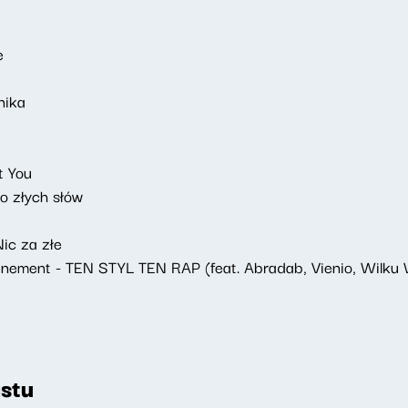
e
nika
t You
o złych słów
ic za złe
nement - TEN STYL TEN RAP (feat. Abradab, Vienio, Wilku
stu