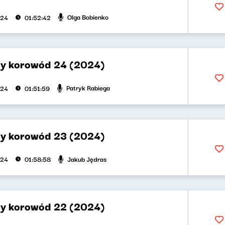
Olga Bobienko
024
01:52:42
y korowód 24 (2024)
Patryk Rabiega
024
01:51:59
y korowód 23 (2024)
Jakub Jędras
024
01:58:58
y korowód 22 (2024)