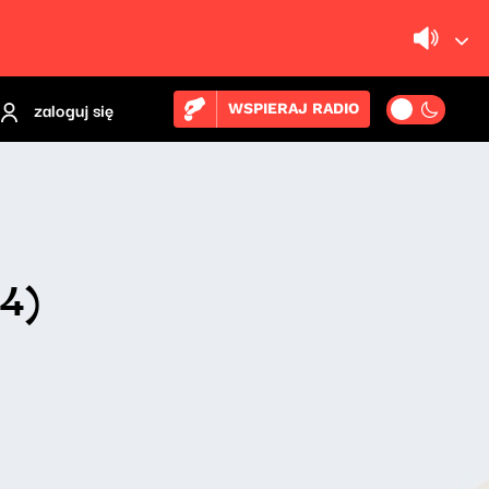
zaloguj się
WSPIERAJ RADIO
4)