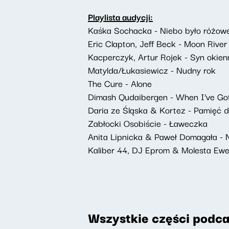
Playlista audycji:
Kaśka Sochacka - Niebo było różow
Eric Clapton, Jeff Beck - Moon River
Kacperczyk, Artur Rojek - Syn okien
Matylda/Łukasiewicz - Nudny rok
The Cure - Alone
Dimash Qudaibergen - When I’ve Go
Daria ze Śląska & Kortez - Pamięć d
Zabłocki Osobiście - Ławeczka
Anita Lipnicka & Paweł Domagała - N
Kaliber 44, DJ Eprom & Molesta Ewe
Wszystkie części podca