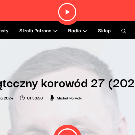
asty
Strefa Patrona
Radio
Sklep
ąteczny korowód 27 (202
ia 2024
01:53:50
Michał Porycki