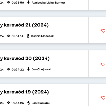
Agnieszka Lipka-Barnett
024
01:53:56
y korowód 21 (2024)
Ksenia Maćczak
024
01:54:14
y korowód 20 (2024)
Jan Chojnacki
024
01:54:22
y korowód 19 (2024)
Jan Niebudek
024
01:54:25