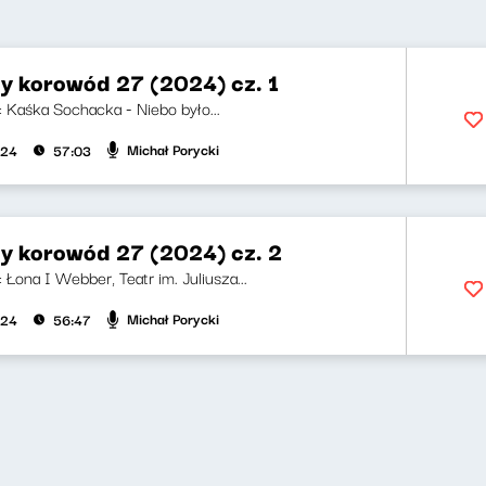
y korowód 27 (2024) cz. 1
i: Kaśka Sochacka - Niebo było...
Michał Porycki
024
57:03
y korowód 27 (2024) cz. 2
i: Łona I Webber, Teatr im. Juliusza...
Michał Porycki
024
56:47