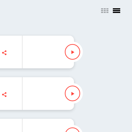
n Mann, Zuzanna Iłenda
h Malajkat