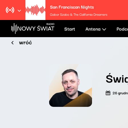
San Franciscan Nights
Gabor Szabo & The California Dreamers
Start
Antena
Podc
wróć
Świ
26 grudn