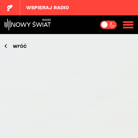
WSPIERAJ RADIO
wróć