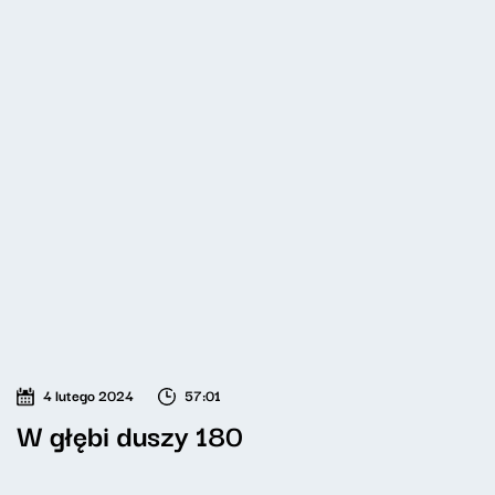
4 lutego 2024
57:01
W głębi duszy 180