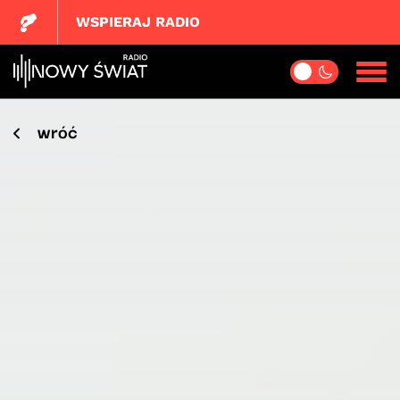
WSPIERAJ RADIO
wróć