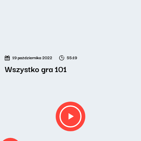
19 października 2022
55:19
Wszystko gra 101