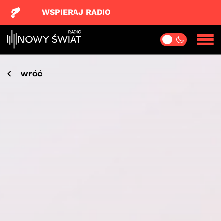
WSPIERAJ RADIO
wróć