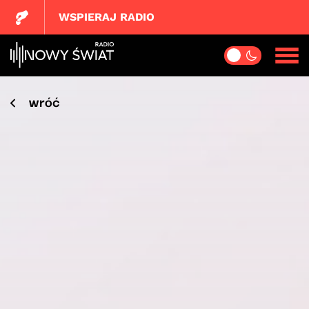
WSPIERAJ RADIO
wróć