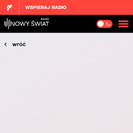
WSPIERAJ RADIO
wróć