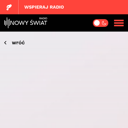
WSPIERAJ RADIO
wróć