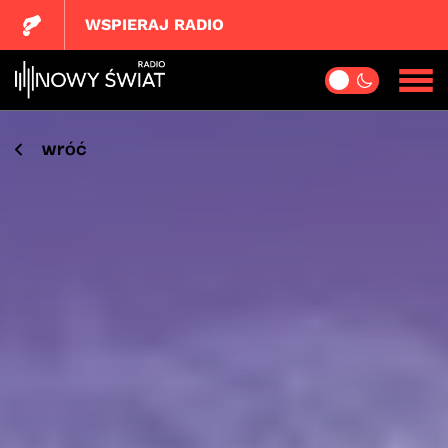
WSPIERAJ RADIO
wróć