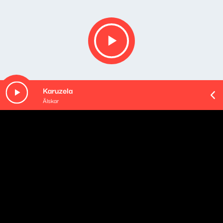
Karuzela
Älskar
O odcinku
Playlista audycji: