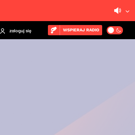
zaloguj się
WSPIERAJ RADIO