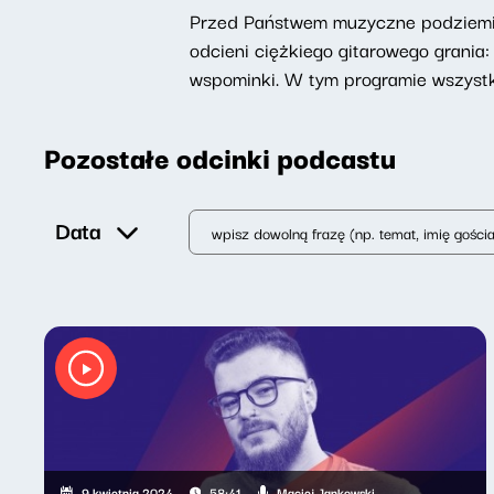
Przed Państwem muzyczne podziemie,
odcieni ciężkiego gitarowego grani
wspominki. W tym programie wszystko
Pozostałe odcinki podcastu
Data
Maciej Jankowski
9 kwietnia 2024
58:41