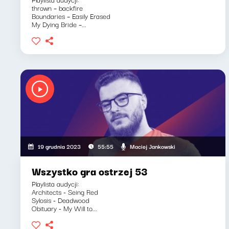
thrown – backfire
Boundaries – Easily Erased
My Dying Bride –...
Maciej Jankowski
19 grudnia 2023
55:55
Wszystko gra ostrzej 53
Playlista audycji:
Architects - Seing Red
Sylosis - Deadwood
Obituary - My Will to...