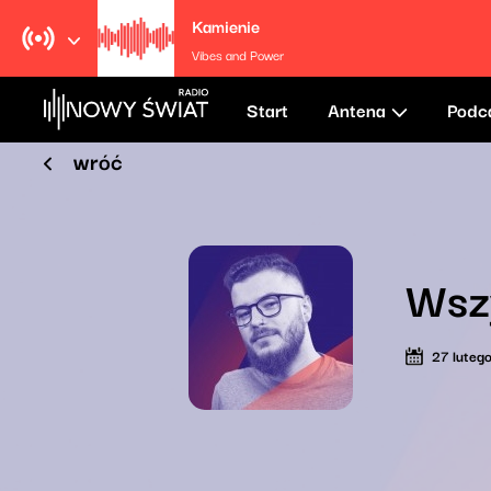
Kamienie
Vibes and Power
Start
Antena
Podc
wróć
Wszy
27 luteg