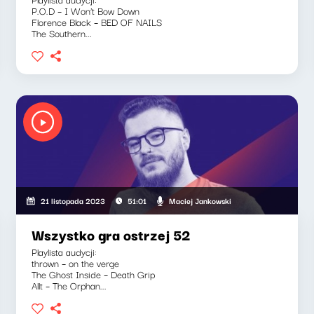
P.O.D – I Won’t Bow Down
Florence Black – BED OF NAILS
The Southern...
Maciej Jankowski
21 listopada 2023
51:01
Wszystko gra ostrzej 52
Playlista audycji:
thrown – on the verge
The Ghost Inside – Death Grip
Allt – The Orphan...