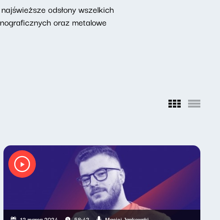
najświeższe odsłony wszelkich
onograficznych oraz metalowe
Maciej Jankowski
12 marca 2024
58:43