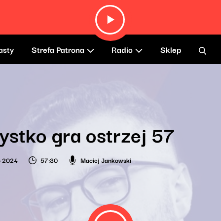
asty
Strefa Patrona
Radio
Sklep
stko gra ostrzej 57
o 2024
57:30
Maciej Jankowski