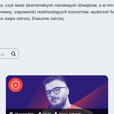
 czyli świat ekstremalnych metalowych dźwięków, a w nim 
a: newsy, zapowiedzi nadchodzących koncertów, wydarzeń f
 zagra ostrzej. Znacznie ostrzej.
Maciej Jankowski
26 marca 2024
56:33