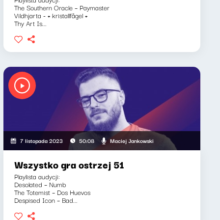
The Southern Oracle – Paymaster
Vildhjarta - + kristallfågel +
Thy Art Is...
Maciej Jankowski
7 listopada 2023
50:08
Wszystko gra ostrzej 51
Playlista audycji:
Desolated – Numb
The Totemist – Dos Huevos
Despised Icon – Bad...