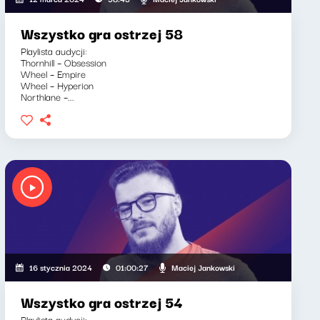
Wszystko gra ostrzej 58
Playlista audycji:
Thornhill – Obsession
Wheel – Empire
Wheel – Hyperion
Northlane –...
Maciej Jankowski
16 stycznia 2024
01:00:27
Wszystko gra ostrzej 54
Playlista audycji: