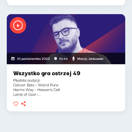
" Waglewski, Maciej Jankowski
Maciej Jankowski
10 października 2023
51:44
Wszystko gra ostrzej 49
Playlista audycji:
Cancer Bats - Weird Punx
Harms Way - Heaven’s Call
Lamb of God -...