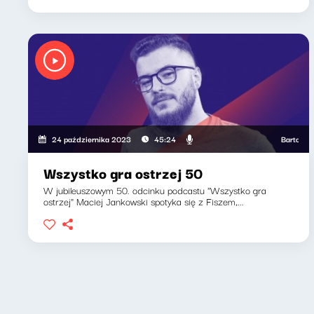
Bartosz "Fisz
24 października 2023
45:24
Wszystko gra ostrzej 50
W jubileuszowym 50. odcinku podcastu "Wszystko gra
ostrzej" Maciej Jankowski spotyka się z Fiszem,...