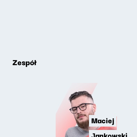
Zespół
Maciej
Jankowski