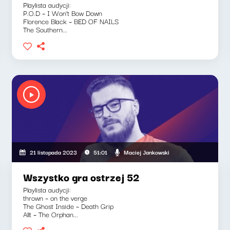
Playlista audycji:
P.O.D – I Won’t Bow Down
Florence Black – BED OF NAILS
The Southern...
Maciej Jankowski
21 listopada 2023
51:01
Wszystko gra ostrzej 52
Playlista audycji:
thrown – on the verge
The Ghost Inside – Death Grip
Allt – The Orphan...