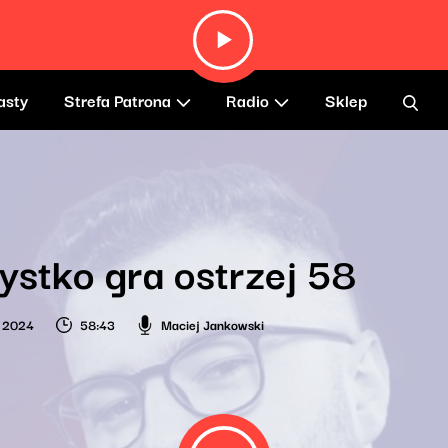
asty
Strefa Patrona
Radio
Sklep
stko gra ostrzej 58
a 2024
58:43
Maciej Jankowski