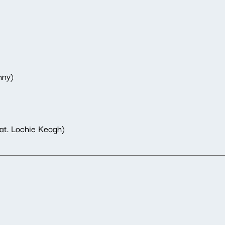
nny)
eat. Lochie Keogh)