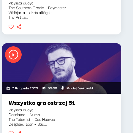
Playlista audycji:
The Southern Oracle – Paymaster
Vildhjarta - + kristallfågel +
Thy Art Is...
Maciej Jankowski
7 listopada 2023
50:08
Wszystko gra ostrzej 51
Playlista audycji:
Desolated – Numb
The Totemist – Dos Huevos
Despised Icon – Bad...