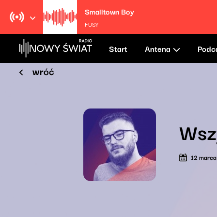
Smalltown Boy
FUSY
Start
Antena
Podc
wróć
Wszy
12 marc