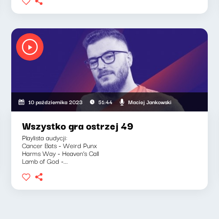
" Waglewski, Maciej Jankowski
Maciej Jankowski
10 października 2023
51:44
Wszystko gra ostrzej 49
Playlista audycji:
Cancer Bats - Weird Punx
Harms Way - Heaven’s Call
Lamb of God -...