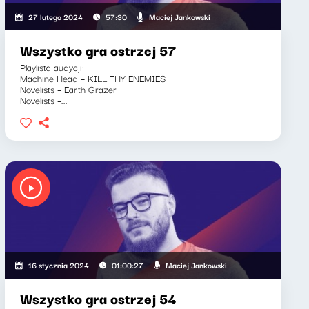
Maciej Jankowski
27 lutego 2024
57:30
Wszystko gra ostrzej 57
Playlista audycji:
Machine Head – KILL THY ENEMIES
Novelists – Earth Grazer
Novelists –...
Maciej Jankowski
16 stycznia 2024
01:00:27
Wszystko gra ostrzej 54