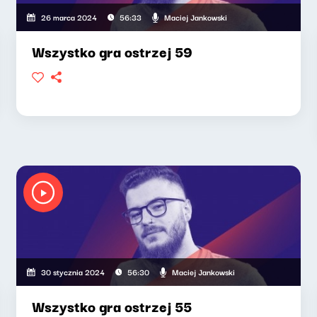
Maciej Jankowski
26 marca 2024
56:33
Wszystko gra ostrzej 59
Maciej Jankowski
30 stycznia 2024
56:30
Wszystko gra ostrzej 55