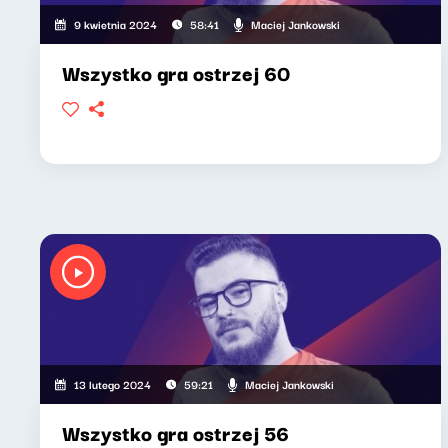
Maciej Jankowski
9 kwietnia 2024
58:41
Wszystko gra ostrzej 60
Maciej Jankowski
13 lutego 2024
59:21
Wszystko gra ostrzej 56