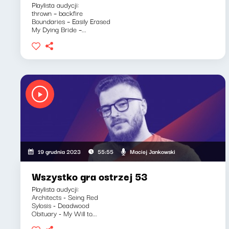
Playlista audycji:
thrown – backfire
Boundaries – Easily Erased
My Dying Bride –...
Maciej Jankowski
19 grudnia 2023
55:55
Wszystko gra ostrzej 53
Playlista audycji:
Architects - Seing Red
Sylosis - Deadwood
Obituary - My Will to...