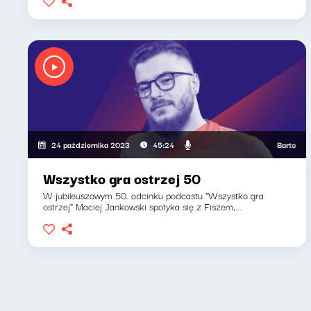
Bartosz "Fisz
24 października 2023
45:24
Wszystko gra ostrzej 50
W jubileuszowym 50. odcinku podcastu "Wszystko gra
ostrzej" Maciej Jankowski spotyka się z Fiszem,...