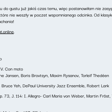
 do gustu już jakiś czas temu, więc postanowiłam nie zasy
które nie weszły w poczet wspomnianego odcinka. Od klasyk
uchania!
.online
.
o
 IV. Con moto
ne Jansen, Boris Brovtsyn, Maxim Rysanov, Torleif Thedéen
n Bruce Yeh, DePaul University Jazz Ensemble, Robert Lark
p. 73, J. 114: I. Allegro- Carl Maria von Weber, Martin Fröst