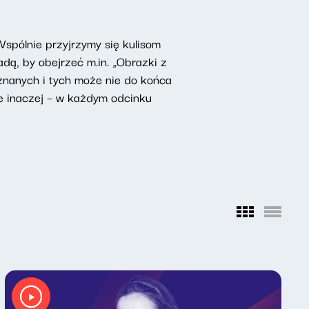
Wspólnie przyjrzymy się kulisom
dą, by obejrzeć m.in. „Obrazki z
nanych i tych może nie do końca
e inaczej – w każdym odcinku