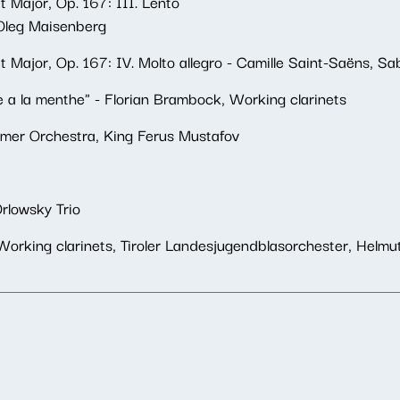
t Major, Op. 167: III. Lento
 Oleg Maisenberg
at Major, Op. 167: IV. Molto allegro - Camille Saint-Saëns, 
e a la menthe" - Florian Brambock, Working clarinets
mer Orchestra, King Ferus Mustafov
rlowsky Trio
, Working clarinets, Tiroler Landesjugendblasorchester, Helm