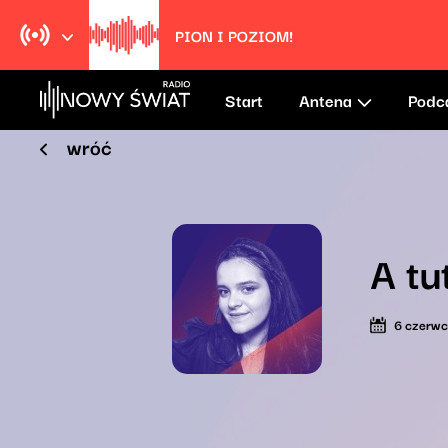
PION I POZIOM!
Start
Antena
Podc
wróć
A tu
6 czerw