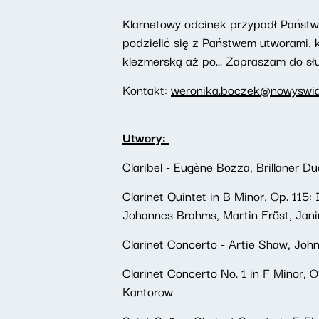
Klarnetowy odcinek przypadł Państwu
podzielić się z Państwem utworami, 
klezmerską aż po... Zapraszam do sł
Kontakt:
weronika.boczek@nowyswiat
Utwory:
Claribel - Eugène Bozza, Brillaner Du
Clarinet Quintet in B Minor, Op. 115:
Johannes Brahms, Martin Fröst, Jani
Clarinet Concerto - Artie Shaw, Joh
Clarinet Concerto No. 1 in F Minor, O
Kantorow