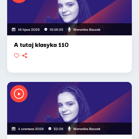
Weronika Boczek
16 lipca 2026
01:16:35
A tutaj klasyka 110
Weronika Boczek
4 czerwca 2026
52:26