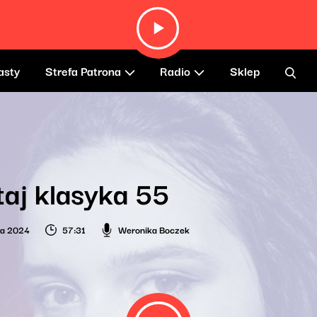
asty
Strefa Patrona
Radio
Sklep
taj klasyka 55
ca 2024
57:31
Weronika Boczek