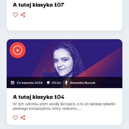
A tutaj klasyka 107
Weronika Boczek
23 kwietnia 2026
55:34
A tutaj klasyka 104
W tym odcinku prym wiodą skrzypce, a to za sprawą sylwetki
pewnego kompozytora, który rzekomo......