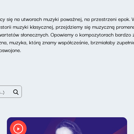
ący się na utworach muzyki poważnej, na przestrzeni epok. 
storii muzyki klasycznej, przejdziemy się muzyczną promena
wartetów słonecznych. Opowiemy o kompozytorach bardzo z
zna, muzyka, którą znamy współcześnie, brzmiałaby zupełni
oswojone.