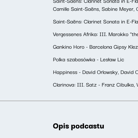
Saint-Saëns: Clarinet Sonata in E-Fla
Camille Saint-Saëns, Sabine Meyer,
Saint-Saëns: Clarinet Sonata in E-Fl
Vergessenes Afrika: III. Marokko "th
Gankino Horo - Barcelona Gipsy Klez
Polka szabasówka - Lesław Lic
Happiness - David Orlowsky, David O
Clarinova: III. Satz - Franz Cibulka
Opis podcastu