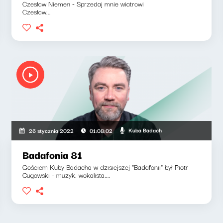
Czesław Niemen - Sprzedaj mnie wiatrowi
Czesław...
Kuba Badach
26 stycznia 2022
01:08:02
Badafonia 81
Gościem Kuby Badacha w dzisiejszej "Badafonii" był Piotr
Cugowski - muzyk, wokalista,...