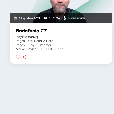
Kuba Badach
29 grudnia 2021
01:51:24
Badafonia 77
Playlista audycji:
Pages - You Need A Hero
Pages - Only A Dreamer
Malika Tirolien - CHANGE YOUR...