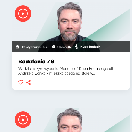
Kuba Badach
12 stycznia 2022
01:47:05
Badafonia 79
W dzisiejszym wydaniu "Badafonii" Kuba Badach gościł
Andrzeja Danka - mieszkającego na stałe w...