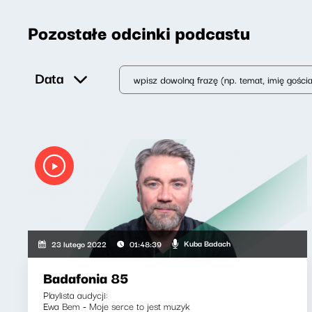
Pozostałe odcinki podcastu
Data
Kuba Badach
23 lutego 2022
01:48:39
Badafonia 85
Playlista audycji:
Ewa Bem - Moje serce to jest muzyk