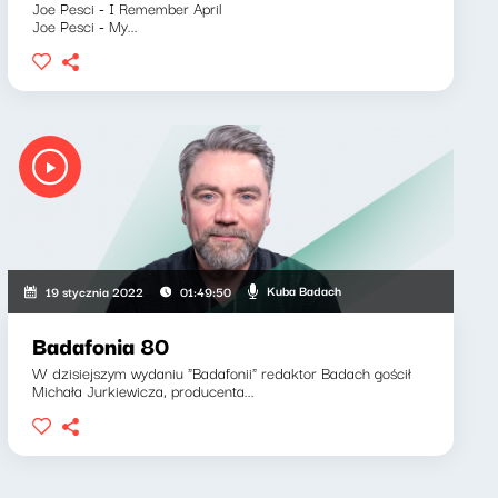
Joe Pesci - I Remember April
Joe Pesci - My...
Kuba Badach
19 stycznia 2022
01:49:50
Badafonia 80
W dzisiejszym wydaniu "Badafonii" redaktor Badach gościł
Michała Jurkiewicza, producenta...