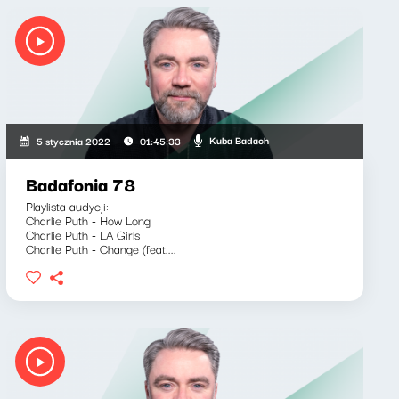
Kuba Badach
5 stycznia 2022
01:45:33
Badafonia 78
Playlista audycji:
Charlie Puth - How Long
Charlie Puth - LA Girls
Charlie Puth - Change (feat....