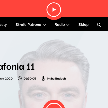
asty
Strefa Patrona
Radio
Sklep
fonia 11
nia 2020
01:50:05
Kuba Badach