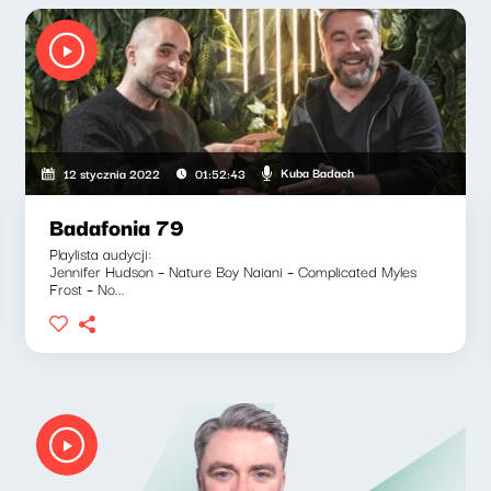
Kuba Badach
12 stycznia 2022
01:52:43
Badafonia 79
Playlista audycji:
Jennifer Hudson – Nature Boy Naiani – Complicated Myles
Frost – No...