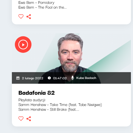
Ewa Bem - Pomidory
Ewa Bem - The Fool on the...
Kuba Badach
2 lutego 2022
01:47:02
Badafonia 82
Playlista audycji:
Samm Henshaw - Take Time (feat. Tobe Nwigwe)
Samm Henshaw - Still Broke (feat....