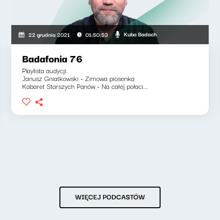
Kuba Badach
22 grudnia 2021
01:50:53
Badafonia 76
Playlista audycji:
Janusz Gniatkowski - Zimowa piosenka
Kabaret Starszych Panów - Na całej połaci...
WIĘCEJ PODCASTÓW