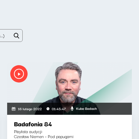
Kuba Badach
16 lutego 2022
01:45:47
Badafonia 84
Playlista audycji:
Czesław Niemen - Pod papugami