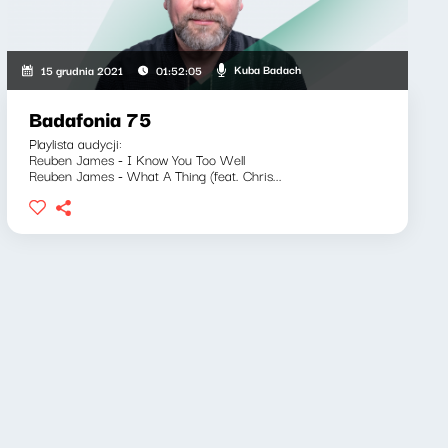
Kuba Badach
15 grudnia 2021
01:52:05
Badafonia 75
Playlista audycji:
Reuben James - I Know You Too Well
Reuben James - What A Thing (feat. Chris...