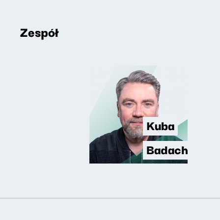
Zespół
Kuba
Badach