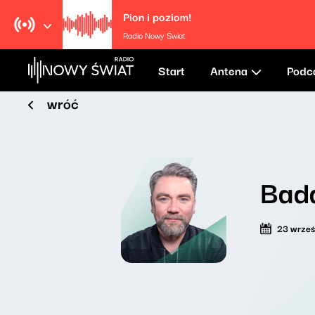
Pion i poziom!
Radio Nowy Świat
Start
Antena
Podc
wróć
Bada
23 wrześ