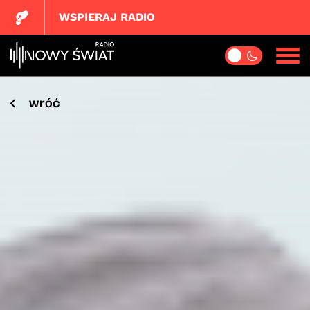
WSPIERAJ RADIO
wróć