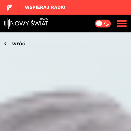
WSPIERAJ RADIO
wróć