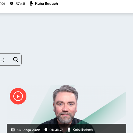
Kuba Badach
2021
57:15
Kuba Badach
16 lutego 2022
01:45:47