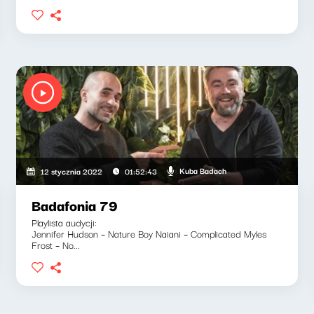
Kuba Badach
12 stycznia 2022
01:52:43
Badafonia 79
Playlista audycji:
Jennifer Hudson – Nature Boy Naiani – Complicated Myles
Frost – No...