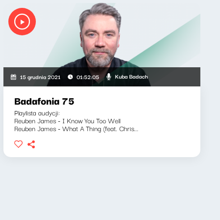
Kuba Badach
15 grudnia 2021
01:52:05
Badafonia 75
Playlista audycji:
Reuben James - I Know You Too Well
Reuben James - What A Thing (feat. Chris...