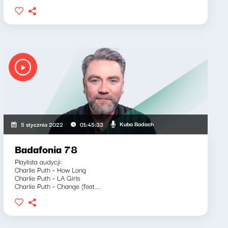
Kuba Badach
5 stycznia 2022
01:45:33
Badafonia 78
Playlista audycji:
Charlie Puth - How Long
Charlie Puth - LA Girls
Charlie Puth - Change (feat....