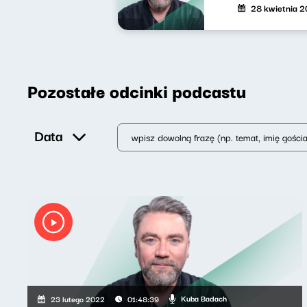
28 kwietnia 
Pozostałe odcinki podcastu
Data
Kuba Badach
23 lutego 2022
01:48:39