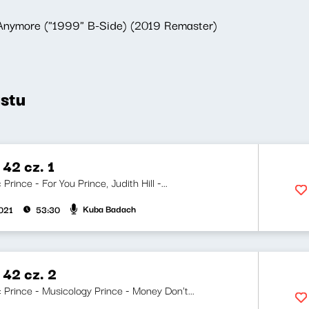
Anymore ("1999" B-Side) (2019 Remaster)
stu
42 cz. 1
: Prince - For You Prince, Judith Hill -...
Kuba Badach
2021
53:30
 42 cz. 2
i: Prince - Musicology Prince - Money Don't...