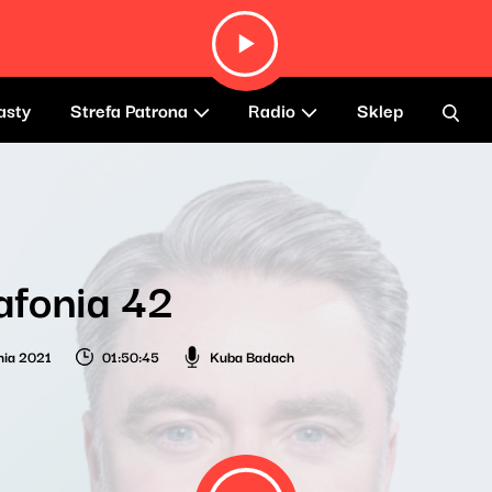
asty
Strefa Patrona
Radio
Sklep
afonia 42
nia 2021
01:50:45
Kuba Badach