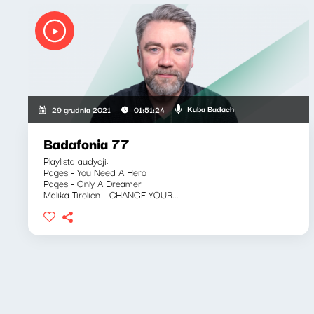
Kuba Badach
29 grudnia 2021
01:51:24
Badafonia 77
Playlista audycji:
Pages - You Need A Hero
Pages - Only A Dreamer
Malika Tirolien - CHANGE YOUR...