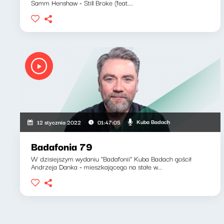
Samm Henshaw - Still Broke (feat....
Kuba Badach
12 stycznia 2022
01:47:05
Badafonia 79
W dzisiejszym wydaniu "Badafonii" Kuba Badach gościł
Andrzeja Danka - mieszkającego na stałe w...