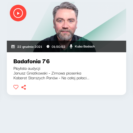
Kuba Badach
22 grudnia 2021
01:50:53
Badafonia 76
Playlista audycji:
Janusz Gniatkowski - Zimowa piosenka
Kabaret Starszych Panów - Na całej połaci...