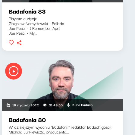
Badafonia 83
Playlista audycji:
Zbigniew Namysłowski - Ballada
Joe Pesci - I Remember April
Joe Pesci - My...
Kuba Badach
19 stycznia 2022
01:49:50
Badafonia 80
W dzisiejszym wydaniu "Badafonii" redaktor Badach gościł
Michała Jurkiewicza, producenta...