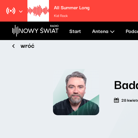
All Summer Long
Kid Rock
Start
Antena
Podc
wróć
Bad
28 kwiet