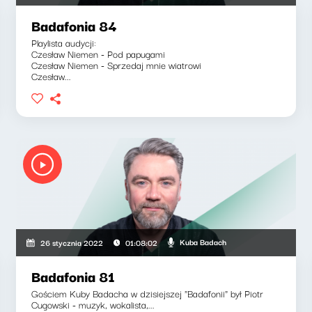
Badafonia 84
Playlista audycji:
Czesław Niemen - Pod papugami
Czesław Niemen - Sprzedaj mnie wiatrowi
Czesław...
Kuba Badach
26 stycznia 2022
01:08:02
Badafonia 81
Gościem Kuby Badacha w dzisiejszej "Badafonii" był Piotr
Cugowski - muzyk, wokalista,...