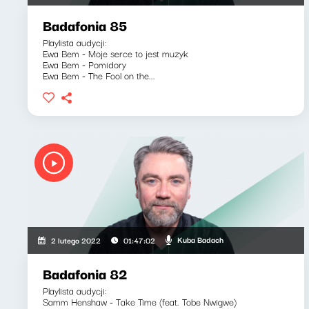
Badafonia 85
Playlista audycji:
Ewa Bem - Moje serce to jest muzyk
Ewa Bem - Pomidory
Ewa Bem - The Fool on the...
Kuba Badach
2 lutego 2022
01:47:02
Badafonia 82
Playlista audycji:
Samm Henshaw - Take Time (feat. Tobe Nwigwe)