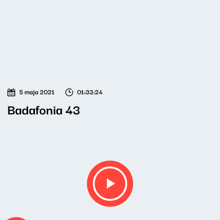
5 maja 2021
01:33:24
Badafonia 43