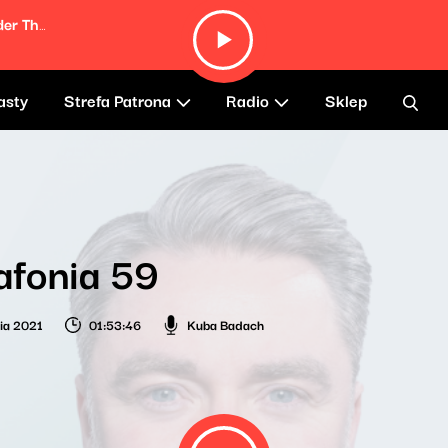
The Harder They Come (From "The Harder They Come" Soundtrack)
asty
Strefa Patrona
Radio
Sklep
afonia 59
nia 2021
01:53:46
Kuba Badach