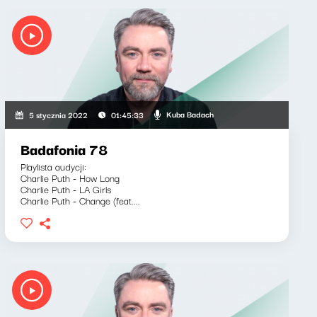
Kuba Badach
5 stycznia 2022
01:45:33
Badafonia 78
Playlista audycji:
Charlie Puth - How Long
Charlie Puth - LA Girls
Charlie Puth - Change (feat....