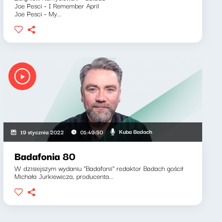
Joe Pesci - I Remember April
Joe Pesci - My...
Kuba Badach
19 stycznia 2022
01:49:50
Badafonia 80
W dzisiejszym wydaniu "Badafonii" redaktor Badach gościł
Michała Jurkiewicza, producenta...