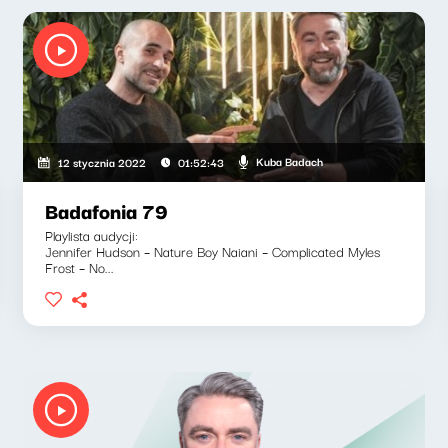
Kuba Badach
12 stycznia 2022
01:52:43
Badafonia 79
Playlista audycji:
Jennifer Hudson – Nature Boy Naiani – Complicated Myles
Frost – No...