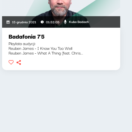
Kuba Badach
15 grudnia 2021
01:52:05
Badafonia 75
Playlista audycji:
Reuben James - I Know You Too Well
Reuben James - What A Thing (feat. Chris...