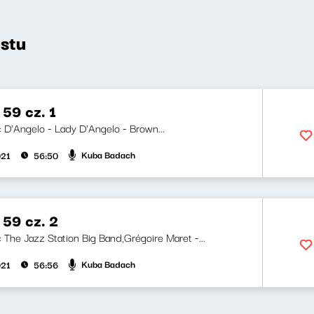
stu
59 cz. 1
i: D'Angelo - Lady D'Angelo - Brown...
Kuba Badach
021
56:50
 59 cz. 2
i: The Jazz Station Big Band,Grégoire Maret -...
Kuba Badach
021
56:56