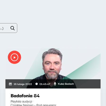
Kuba Badach
16 lutego 2022
01:45:47
Badafonia 84
Playlista audycji:
Czesław Niemen - Pod papugami