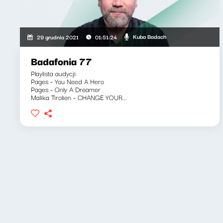
Kuba Badach
29 grudnia 2021
01:51:24
Badafonia 77
Playlista audycji:
Pages - You Need A Hero
Pages - Only A Dreamer
Malika Tirolien - CHANGE YOUR...