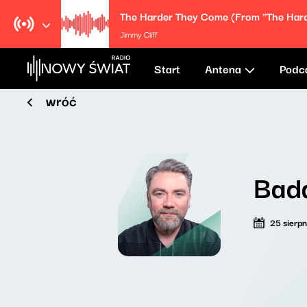
Jimmy Cliff
Start
Antena
Podc
wróć
Bad
25 sierp