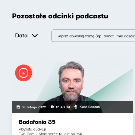
Pozostałe odcinki podcastu
Data
Kuba Badach
23 lutego 2022
01:48:39
Badafonia 85
Playlista audycji:
Ewa Bem - Moje serce to jest muzyk