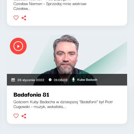
Czesław Niemen - Sprzedaj mnie wiatrowi
Czesław...
Kuba Badach
26 stycznia 2022
01:08:02
Badafonia 81
Gościem Kuby Badacha w dzisiejszej "Badafonii" był Piotr
Cugowski - muzyk, wokalista,...