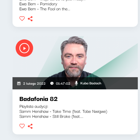
Ewa Bem - Pomidory
Ewa Bem - The Fool on the...
Kuba Badach
2 lutego 2022
01:47:02
Badafonia 82
Playlista audycji:
Samm Henshaw - Take Time (feat. Tobe Nwigwe)
Samm Henshaw - Still Broke (feat....