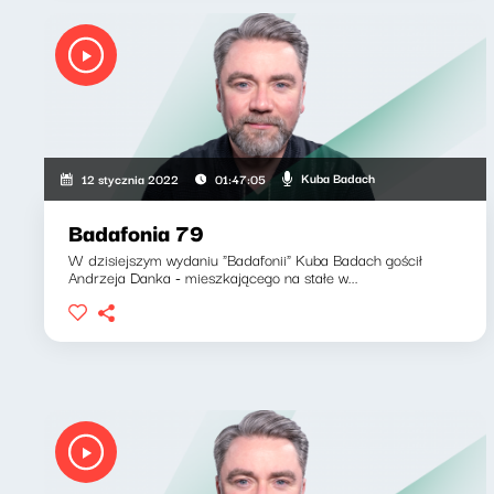
Kuba Badach
12 stycznia 2022
01:47:05
Badafonia 79
W dzisiejszym wydaniu "Badafonii" Kuba Badach gościł
Andrzeja Danka - mieszkającego na stałe w...