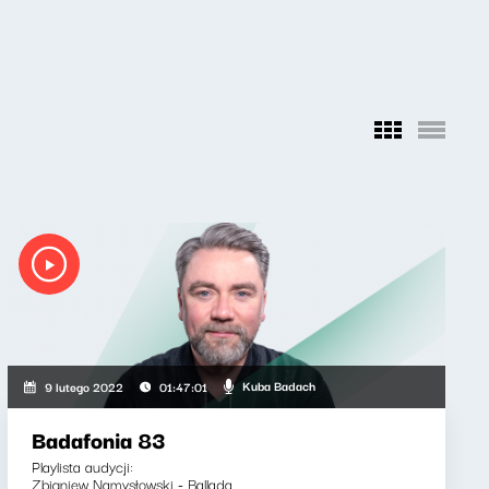
Kuba Badach
9 lutego 2022
01:47:01
Badafonia 83
Playlista audycji:
Zbigniew Namysłowski - Ballada