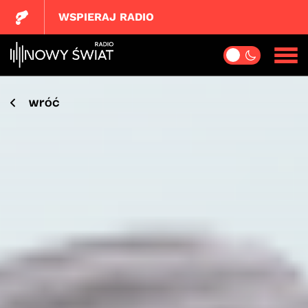
WSPIERAJ RADIO
wróć