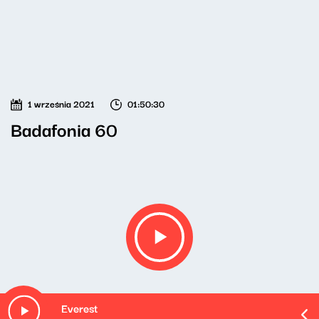
1 września 2021
01:50:30
Badafonia 60
Everest