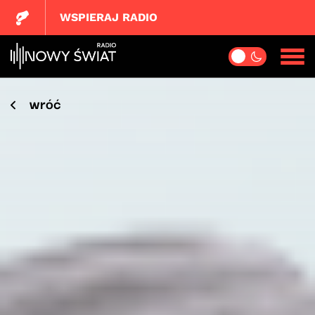
WSPIERAJ RADIO
wróć