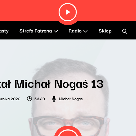
asty
Strefa Patrona
Radio
Sklep
ał Michał Nogaś 13
ernika 2020
56:39
Michał Nogaś