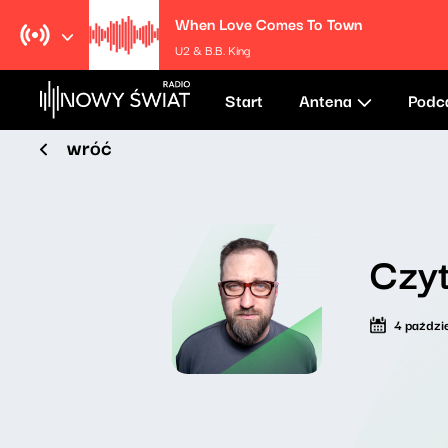
When Love Comes To Town
U2 & B.B. King
Start
Antena
Podc
wróć
Czyt
4 paździ