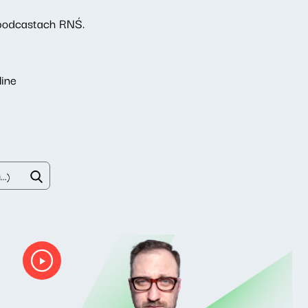
podcastach RNŚ.
line