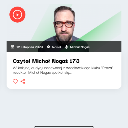
Michał Nogaś
12 listopada 2023
57:43
Czytał Michał Nogaś 173
W kolejnej audycji nadawanej z wrocławskiego klubu "Proza"
redaktor Michał Nogaś spotkał się...