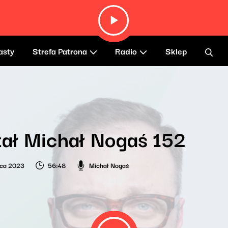
asty
Strefa Patrona
Radio
Sklep
ał Michał Nogaś 152
wca 2023
56:48
Michał Nogaś