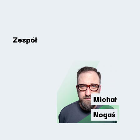
Zespół
Michał
Nogaś