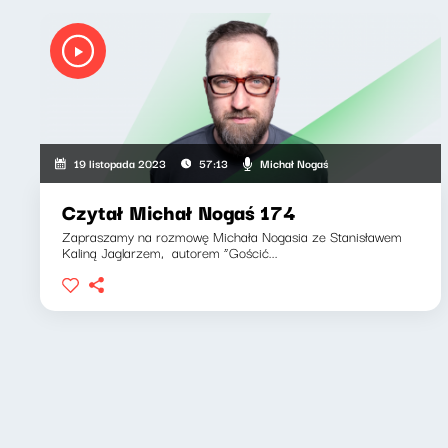
Michał Nogaś
19 listopada 2023
57:13
Czytał Michał Nogaś 174
Zapraszamy na rozmowę Michała Nogasia ze Stanisławem
Kaliną Jaglarzem, autorem “Gościć...