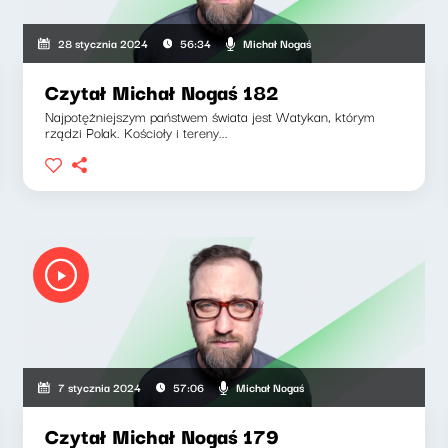
Michał Nogaś
28 stycznia 2024
56:34
Czytał Michał Nogaś 182
Najpotężniejszym państwem świata jest Watykan, którym
rządzi Polak. Kościoły i tereny...
Michał Nogaś
7 stycznia 2024
57:06
Czytał Michał Nogaś 179