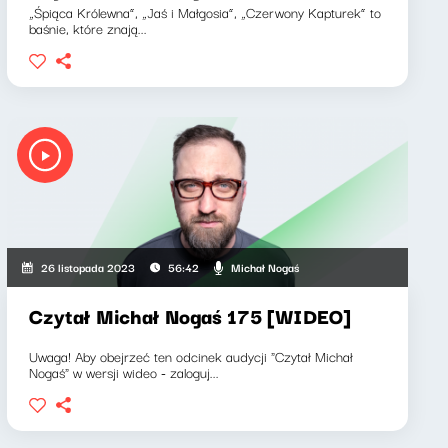
„Śpiąca Królewna”, „Jaś i Małgosia”, „Czerwony Kapturek” to
baśnie, które znają...
Michał Nogaś
26 listopada 2023
56:42
Czytał Michał Nogaś 175 [WIDEO]
Uwaga! Aby obejrzeć ten odcinek audycji "Czytał Michał
Nogaś" w wersji wideo - zaloguj...