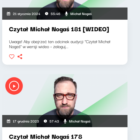
Michał Nogaś
21 stycznia 2024
55:46
Czytał Michał Nogaś 181 [WIDEO]
Uwaga! Aby obejrzeć ten odcinek audycji "Czytał Michał
Nogaś" w wersji wideo - zaloguj...
Michał Nogaś
17 grudnia 2023
57:43
Czytał Michał Nogaś 178