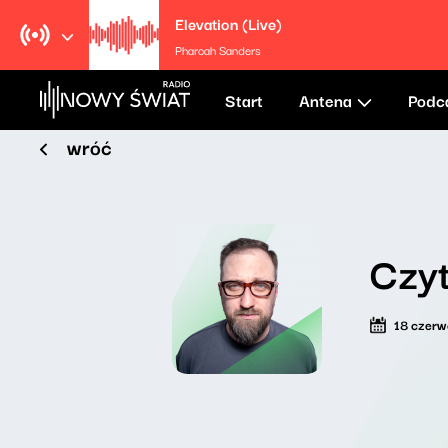
Elevation (Live)
Pharoah Sanders
Start
Antena
Podc
wróć
Czyt
18 czer