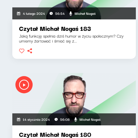
Michał Nogaś
4 lutego 2024
56:54
Czytał Michał Nogaś 183
Jaką funkcję spełnia dziś humor w życiu społecznym? Czy
umiemy żartować i śmiać się z...
Michał Nogaś
14 stycznia 2024
56:08
Czytał Michał Nogaś 180