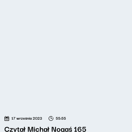
17 września 2023
55:55
Czytał Michał Nogaś 165