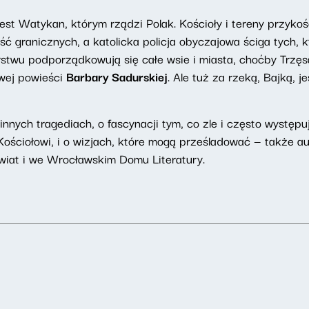
t Watykan, którym rządzi Polak. Kościoły i tereny przykośc
ść granicznych, a katolicka policja obyczajowa ściga tych, k
rstwu podporządkowują się całe wsie i miasta, choćby Trzęs
owej powieści
Barbary Sadurskiej
. Ale tuż za rzeką, Bajką, 
dzinnych tragediach, o fascynacji tym, co zle i często wystę
ę Kościołowi, i o wizjach, które mogą prześladować — także
iat i we Wrocławskim Domu Literatury.