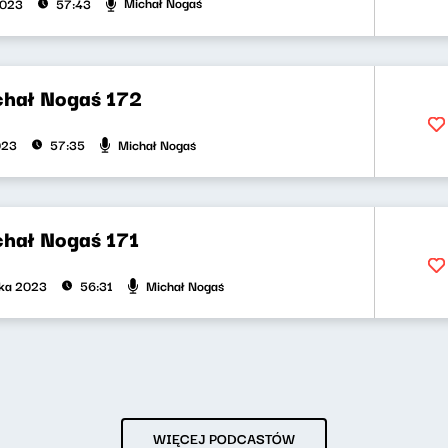
Michał Nogaś
2023
57:43
chał Nogaś 172
Michał Nogaś
023
57:35
chał Nogaś 171
Michał Nogaś
ika 2023
56:31
WIĘCEJ PODCASTÓW