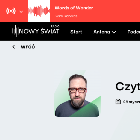
Words of Wonder
Keith Richards
Start
Antena
Podc
wróć
Czyt
28 stycz