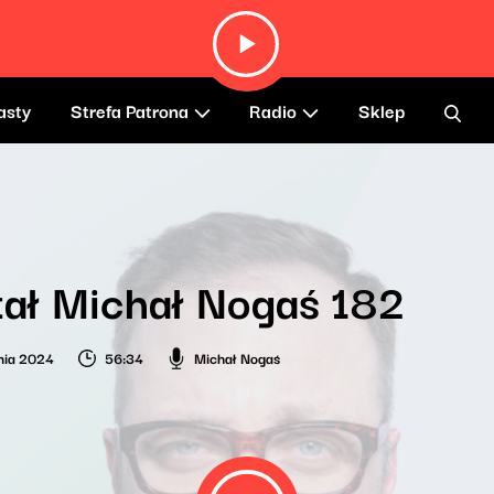
asty
Strefa Patrona
Radio
Sklep
ał Michał Nogaś 182
nia 2024
56:34
Michał Nogaś