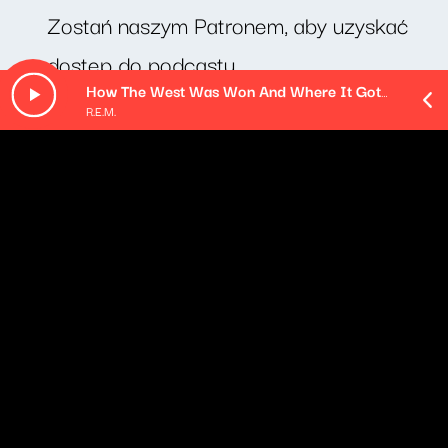
Zostań naszym Patronem, aby uzyskać
dostęp do podcastu.
How The West Was Won And Where It Got Us (Remastered)
R.E.M.
O odcinku
Czesław Miłosz "Nadzieja" - czyta Maria Seweryn.
Pozostałe odcinki podcastu