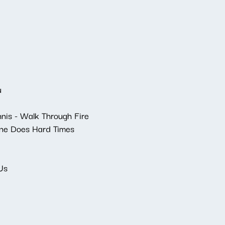
u
nis - Walk Through Fire
rne Does Hard Times
Us