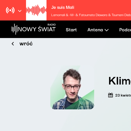
Je suis Mali
Lamomali & -M- & Fatoumata Diawara & Toumani Diabaté & Ball
Start
Antena
Podc
wróć
Klim
23 kwiet