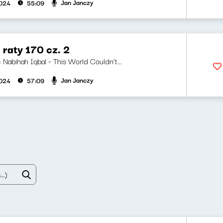
Jan Janczy
2024
55:09
 raty 170 cz. 2
i: Nabihah Iqbal - This World Couldn’t...
Jan Janczy
2024
57:09