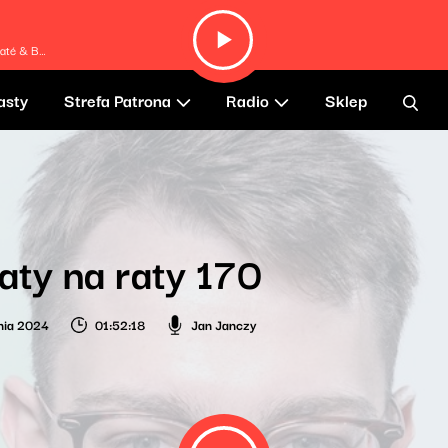
a Diabaté
asty
Strefa Patrona
Radio
Sklep
aty na raty 170
nia 2024
01:52:18
Jan Janczy