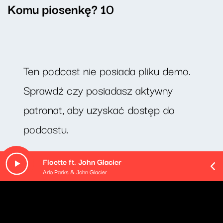
Komu piosenkę? 10
Ten podcast nie posiada pliku demo.
Sprawdź czy posiadasz aktywny
patronat, aby uzyskać dostęp do
podcastu.
Minimalna kwota wpłaty: 20zł
Floette ft. John Glacier
Arlo Parks & John Glacier