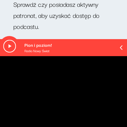
Sprawdź czy posiadasz aktywny
patronat, aby uzyskać dostęp do
podcastu.
Minimalna kwota wpłaty: 20zł
Pion i poziom!
Radio Nowy Świat
O odcinku
"Zielono mi" po norwesku? W tym podcaście wszystko
jest możliwe.