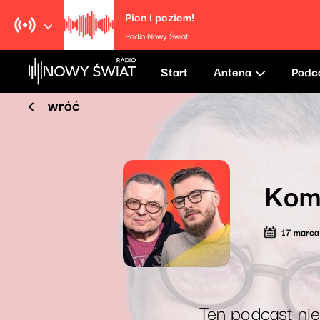
Pion i poziom!
Radio Nowy Świat
Start
Antena
Podc
wróć
Kom
17 marc
Ten podcast nie