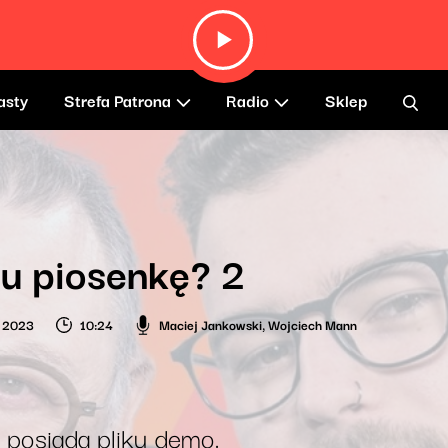
asty
Strefa Patrona
Radio
Sklep
u piosenkę? 2
a 2023
10:24
Maciej Jankowski
,
Wojciech Mann
 posiada pliku demo.