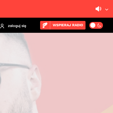
zaloguj się
WSPIERAJ RADIO