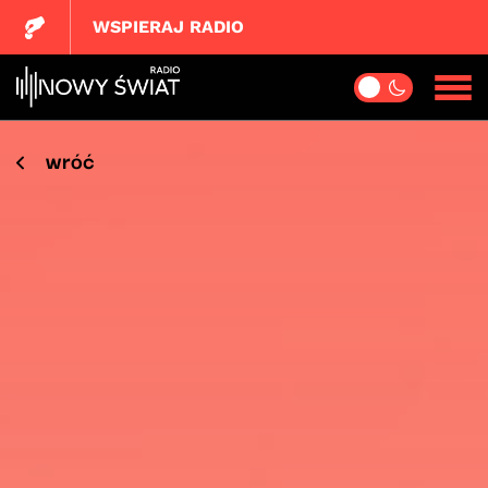
WSPIERAJ RADIO
wróć