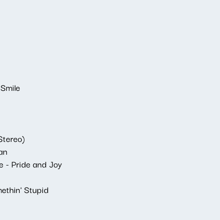
 Smile
Stereo)
Man
 - Pride and Joy
ethin' Stupid