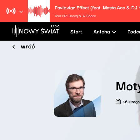
Your Old Droog & A-Reece
Start
Antena
Podc
wróć
Mot
16 luteg