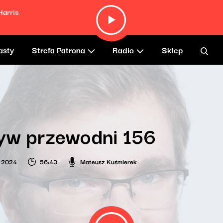
Pavlovian Effect (feat. Masta Ace & DJ Harrison)
asty
Strefa Patrona
Radio
Sklep
yw przewodni 156
o 2024
56:43
Mateusz Kuśmierek