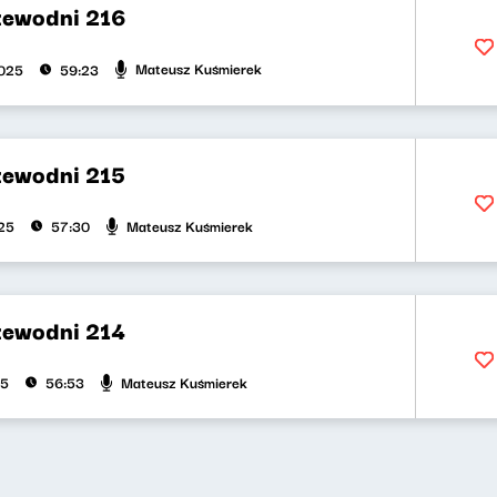
zewodni 216
Mateusz Kuśmierek
2025
59:23
zewodni 215
Mateusz Kuśmierek
025
57:30
zewodni 214
Mateusz Kuśmierek
25
56:53