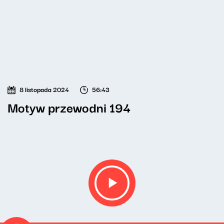
8 listopada 2024
56:43
Motyw przewodni 194