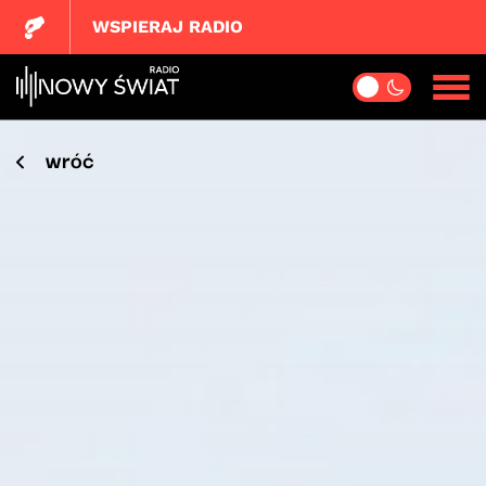
WSPIERAJ RADIO
wróć