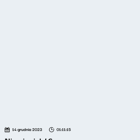
14 grudnia 2023
01:11:15