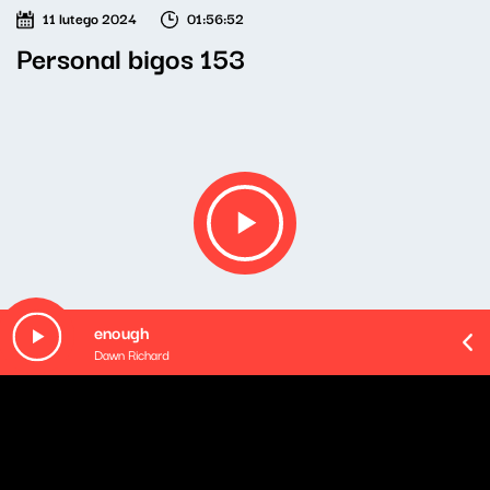
11 lutego 2024
01:56:52
Personal bigos 153
enough
Dawn Richard