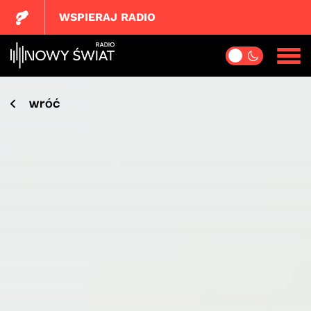
WSPIERAJ RADIO
wróć