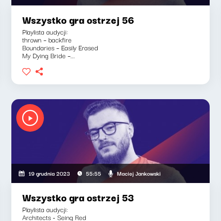
Wszystko gra ostrzej 56
Playlista audycji:
thrown – backfire
Boundaries – Easily Erased
My Dying Bride –...
Maciej Jankowski
19 grudnia 2023
55:55
Wszystko gra ostrzej 53
Playlista audycji:
Architects - Seing Red