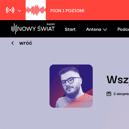
PION I POZIOM!
Start
Antena
Podc
wróć
Wszy
2 sierpn