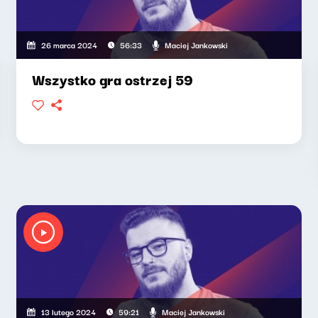
Maciej Jankowski
26 marca 2024
56:33
Wszystko gra ostrzej 59
Maciej Jankowski
13 lutego 2024
59:21