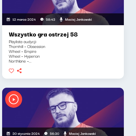
Maciej Jankowski
12 marca 2024
58:43
Wszystko gra ostrzej 58
Playlista audycji:
Thornhill – Obsession
Wheel – Empire
Wheel – Hyperion
Northlane –...
Maciej Jankowski
30 stycznia 2024
56:30