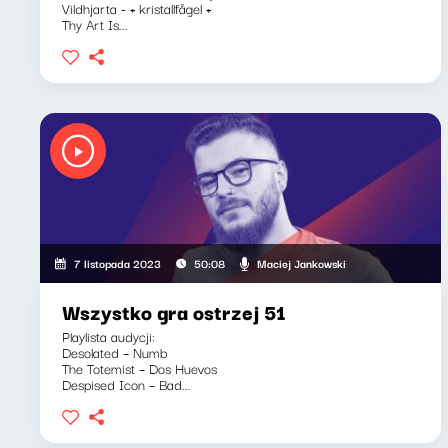
Vildhjarta - + kristallfågel +
Thy Art Is...
Maciej Jankowski
7 listopada 2023
50:08
Wszystko gra ostrzej 51
Playlista audycji:
Desolated – Numb
The Totemist – Dos Huevos
Despised Icon – Bad...