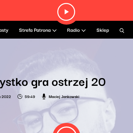
asty
Strefa Patrona
Radio
Sklep
stko gra ostrzej 20
ia 2022
59:49
Maciej Jankowski