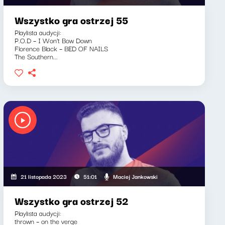
Wszystko gra ostrzej 55
Playlista audycji:
P.O.D – I Won’t Bow Down
Florence Black – BED OF NAILS
The Southern...
Maciej Jankowski
21 listopada 2023
51:01
Wszystko gra ostrzej 52
Playlista audycji:
thrown – on the verge