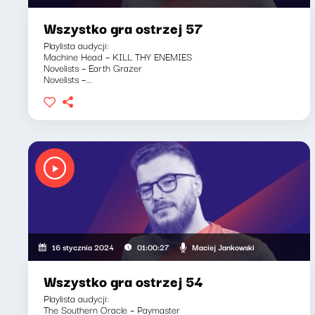
Wszystko gra ostrzej 57
Playlista audycji:
Machine Head – KILL THY ENEMIES
Novelists – Earth Grazer
Novelists –...
Maciej Jankowski
16 stycznia 2024
01:00:27
Wszystko gra ostrzej 54
Playlista audycji:
The Southern Oracle – Paymaster