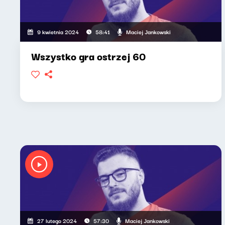
Maciej Jankowski
9 kwietnia 2024
58:41
Wszystko gra ostrzej 60
Maciej Jankowski
27 lutego 2024
57:30