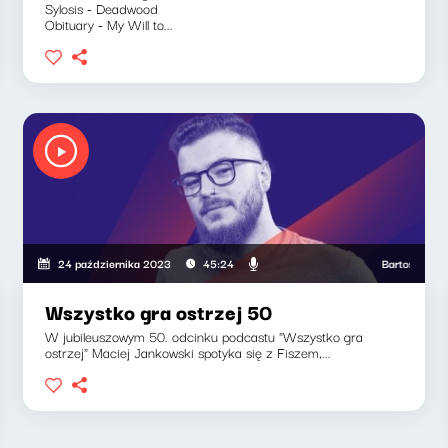
Sylosis - Deadwood
Obituary - My Will to...
Bartosz "Fisz" W
24 października 2023
45:24
Wszystko gra ostrzej 50
W jubileuszowym 50. odcinku podcastu "Wszystko gra
ostrzej" Maciej Jankowski spotyka się z Fiszem,...