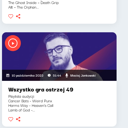
The Ghost Inside – Death Grip
Allt – The Orphan...
aglewski, Maciej Jankowski
Maciej Jankowski
10 października 2023
51:44
Wszystko gra ostrzej 49
Playlista audycji:
Cancer Bats - Weird Punx
Harms Way - Heaven’s Call
Lamb of God -...