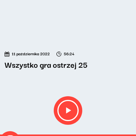
11 października 2022
56:24
Wszystko gra ostrzej 25