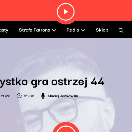
asty
Strefa Patrona
Radio
Sklep
stko gra ostrzej 44
a 2023
59:36
Maciej Jankowski