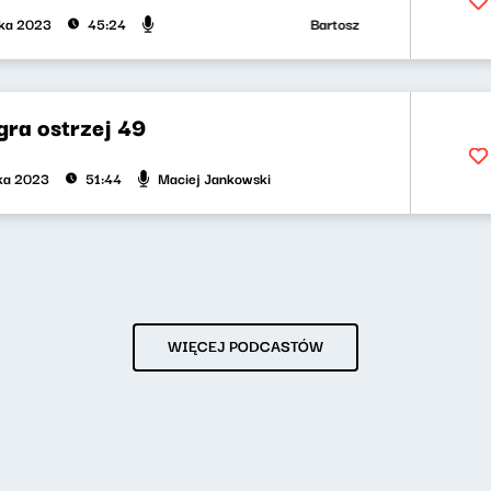
Bartosz "Fisz" Waglewski, Macie
ika 2023
45:24
gra ostrzej 49
Maciej Jankowski
ika 2023
51:44
WIĘCEJ PODCASTÓW