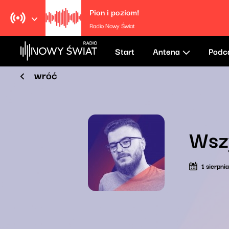
Pion i poziom!
Radio Nowy Świat
Start
Antena
Podc
wróć
Wszy
1 sierpni