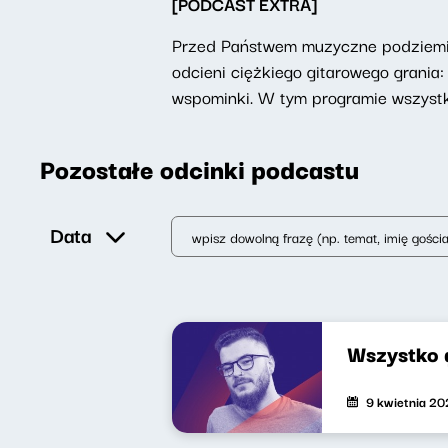
[PODCAST EXTRA]
Przed Państwem muzyczne podziemie,
odcieni ciężkiego gitarowego grani
wspominki. W tym programie wszystko
Pozostałe odcinki podcastu
Data
Wszystko 
9 kwietnia 2