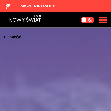
WSPIERAJ RADIO
wróć