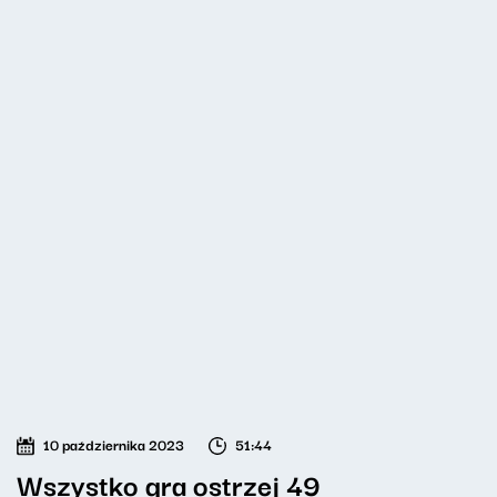
10 października 2023
51:44
Wszystko gra ostrzej 49