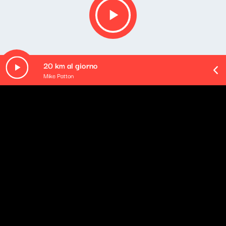
20 km al giorno
Mike Patton
O odcinku
Playlista audycji:
thrown – backfire
Boundaries – Easily Erased