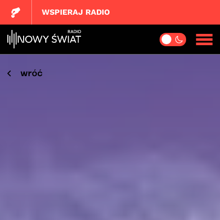
WSPIERAJ RADIO
wróć