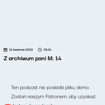
21 kwietnia 2023
05:21
Z archiwum pani M. 14
Ten podcast nie posiada pliku demo.
Zostań naszym Patronem, aby uzyskać