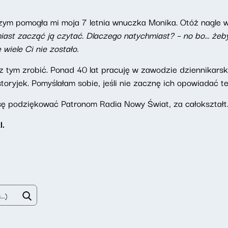
m pomogła mi moja 7 letnia wnuczka Monika. Otóż nagle wy
ast zacząć ją czytać. Dlaczego natychmiast? – no bo... żeb
wiele Ci nie zostało.
 tym zrobić. Ponad 40 lat pracuję w zawodzie dziennikarsk
storyjek. Pomyślałam sobie, jeśli nie zacznę ich opowiadać t
 podziękować Patronom Radia Nowy Świat, za całokształt.
l.