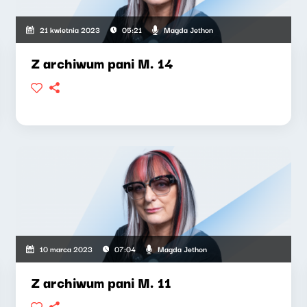
Magda Jethon
21 kwietnia 2023
05:21
Z archiwum pani M. 14
Magda Jethon
10 marca 2023
07:04
Z archiwum pani M. 11