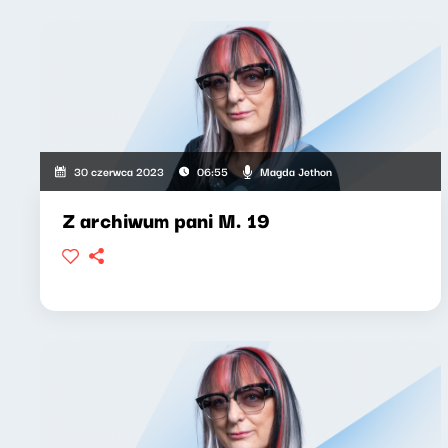
Magda Jethon
30 czerwca 2023
06:55
Z archiwum pani M. 19