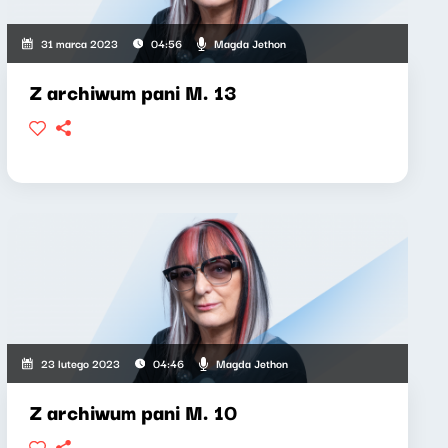
Magda Jethon
31 marca 2023
04:56
Z archiwum pani M. 13
Magda Jethon
23 lutego 2023
04:46
Z archiwum pani M. 10