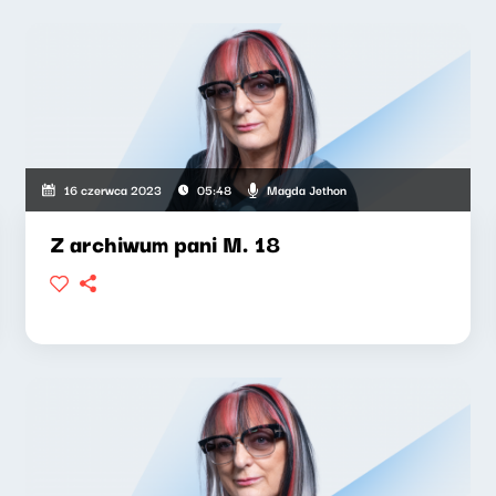
Magda Jethon
16 czerwca 2023
05:48
Z archiwum pani M. 18