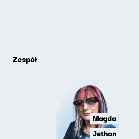
Zespół
Magda
Jethon