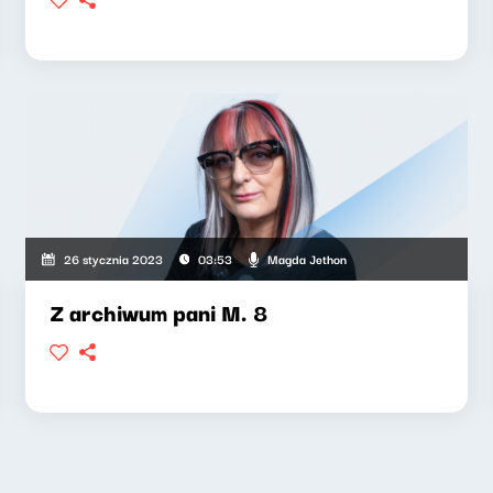
Magda Jethon
26 stycznia 2023
03:53
Z archiwum pani M. 8