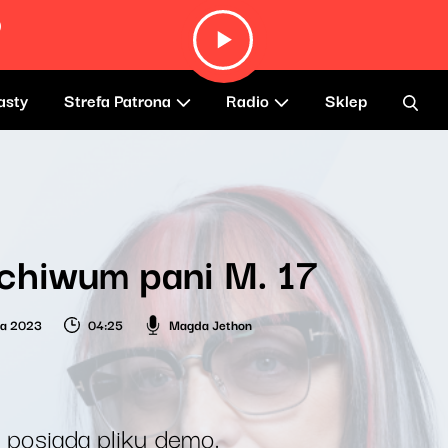
)
asty
Strefa Patrona
Radio
Sklep
chiwum pani M. 17
ca 2023
04:25
Magda Jethon
 posiada pliku demo.