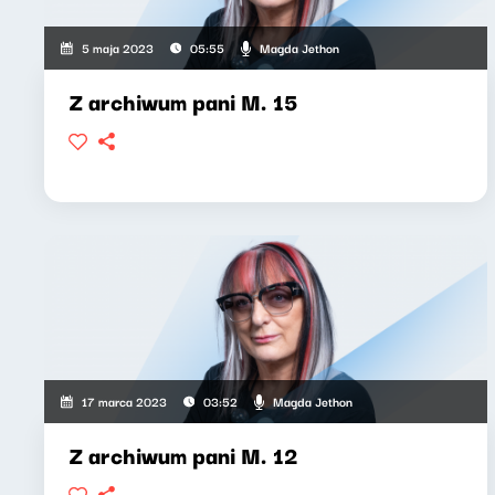
Magda Jethon
5 maja 2023
05:55
Z archiwum pani M. 15
Magda Jethon
17 marca 2023
03:52
Z archiwum pani M. 12