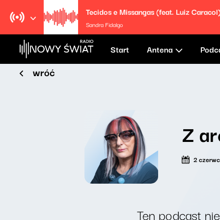
Tecidos e Missangas (feat. Luiz Caracol
Sandra Fidalgo
Start
Antena
Podc
wróć
Z ar
2 czerw
Ten podcast nie